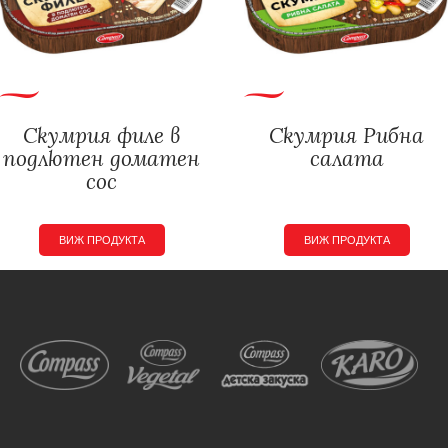
Скумрия филе в
Скумрия Рибна
подлютен доматен
салата
сос
ВИЖ ПРОДУКТА
ВИЖ ПРОДУКТА