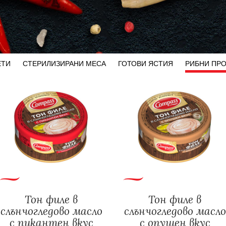
ЕТИ
СТЕРИЛИЗИРАНИ МЕСА
ГОТОВИ ЯСТИЯ
РИБНИ ПР
Тон филе в
Тон филе в
слънчогледово масло
слънчогледово масло
с пикантен вкус
с опушен вкус