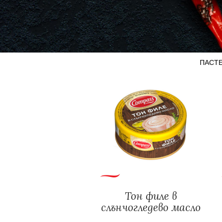
ПАСТ
Тон филе в
слънчогледево масло