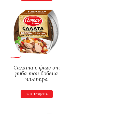
Салата с филе от
риба тон бобена
палитра
ВИЖ ПРОДУКТА