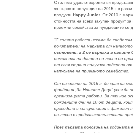
С голямо удовлетворение ви представям
за първото полугодие на 2015 г. в разв
продукти
Happy Junior
. От 2010 г. марк
стойността на всеки закупен продукт з
приемни семейства за нуждаещите се де
“С голяма радост искаме да споделим 
почитатели на марката от началото
осиновени, а 2 се върнаха в своите
помогнаха на децата по-лесно да пр
от своя страна получиха подкрепа от
напускане на приемното семейство.
От началото на 2015 г. до края на ме
фондация „За Нашите Деца“ успя да 
организацията работи. За тях ние ос
рождените дни на 10 от децата, кои
проведени и консултации с фамилен т
по-лесно с предизвикателствата пред
През първата половина на годината 