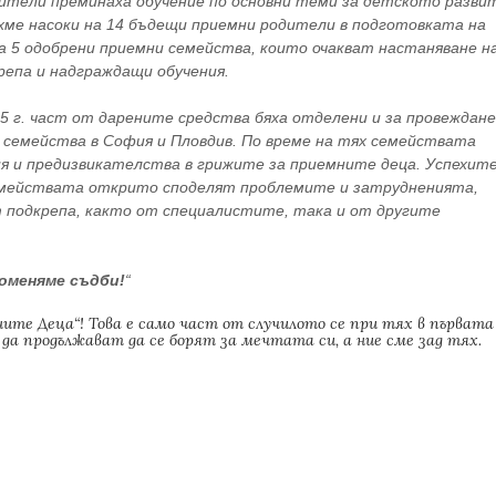
дители преминаха обучение по основни теми за детското разви
хме насоки на 14 бъдещи приемни родители в подготовката на
а 5 одобрени приемни семейства, които очакват настаняване н
крепа и надграждащи обучения.
 г. част от дарените средства бяха отделени и за провеждане
семейства в София и Пловдив. По време на тях семействата
ия и предизвикателства в грижите за приемните деца. Успехит
семействата открито споделят проблемите и затрудненията,
 подкрепа, както от специалистите, така и от другите
роменяме съдби!
“
ите Деца“! Това е само част от случилото се при тях в първата
да продължават да се борят за мечтата си, а ние сме зад тях.