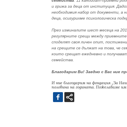
семейства
. 11 кандидат-приемни ро
и грижа за деца от институция. Дадо
необходимия набор от документи, а н
деца, осигурихме психологическа под
През изминалите шест месеца на 2015
регулярните срещи между приемните 
споделят своя личен опит, постижен
на срещите се дължат на това, че 
които срещат ежедневно и получават
семейства.
Благодарим Ви! Заедно с Вас ние п
И ние благодарим на фондация „За Наш
половина на годината. Пожелаваме им 