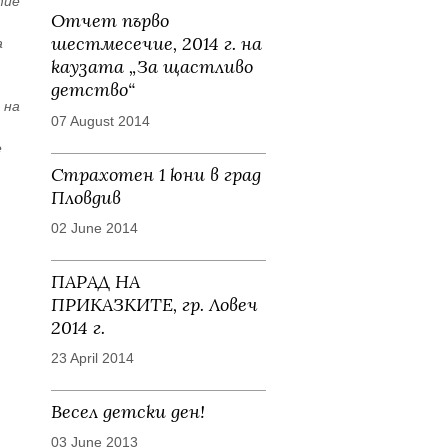
тие
Отчет първо
шестмесечие, 2014 г. на
а
каузата „За щастливо
детство“
 на
07 August 2014
е
Страхотен 1 юни в град
Пловдив
02 June 2014
ПАРАД НА
ПРИКАЗКИТЕ, гр. Ловеч
2014 г.
23 April 2014
Весел детски ден!
03 June 2013