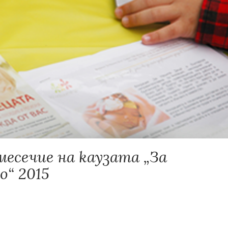
есечие на каузата „За
“ 2015