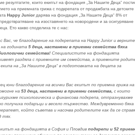
е резултатите, които екипът на фондация „За Нашите Деца“ пости
итието на приемната грижа с подкрепата от продажбата на детските
ата
Happy Junior
дарява на фондация „За Нашите Деца“ 8% от
а предотвратяване на изоставянето на новородени и за осигуряване
ца. Ето какво споделиха те с нас:
с Вас, че благодарение на подкрепата на Happy Junior и верните
 на годината
5 деца, настанени в приемни семейства бяха
 биологични семейства!
Специалистите на фондацията
еживеят раздяла с приемните им семейства, а приемните родит
 екипа на „За Нашите Деца“ в подготовката на децата за
сец юни благодарение на всички Вас екипът по приемна грижа на
помогне на
53 деца, настанени в приемни семейства,
с които
игурихме психологическа и финансова подкрепа, отпразнувахме
то получиха подаръци и весело тържество. Междувременно бяха
ерапевт, който съветва и насочва родителите как да се справ
 тях.
екипът на фондацията в София и Пловдив
подкрепи и 52 прием