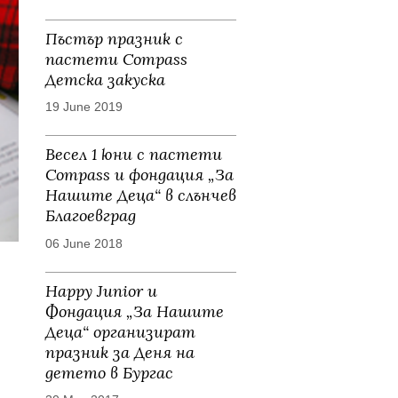
Пъстър празник с
пастети Compass
Детска закуска
19 June 2019
Весел 1 юни с пастети
Compass и фондация „За
Нашите Деца“ в слънчев
Благоевград
06 June 2018
Happy Junior и
Фондация „За Нашите
Деца“ организират
празник за Деня на
детето в Бургас