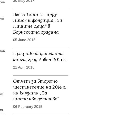
30 May 2017
гна
Весел 1 юни с Happy
 на
Junior и фондация „За
Нашите Деца“ в
Борисовата градина
05 June 2015
ели
Празник на детската
книга, град Ловеч 2015 г.
21 April 2015
Отчет за второто
шестмесечие на 2014 г.
на каузата „За
ят
щастливо детство“
06 February 2015
ни